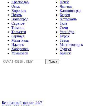
Краснодар
Пенза
Омск
Липецк
Воронеж
Калининград
Пермь
Киров
Волгоград
Астрахань
Саратов
Тула
Тюмень
Сочи
Тольятти
Улан-Удэ
Барнаул
Курск
Махачкала
Тверь
Ижевск
Магнитогорск
Хабаровск
Сургут
Ульяновск
Брянск
Поиск
Бесплатный звонок, 24/7